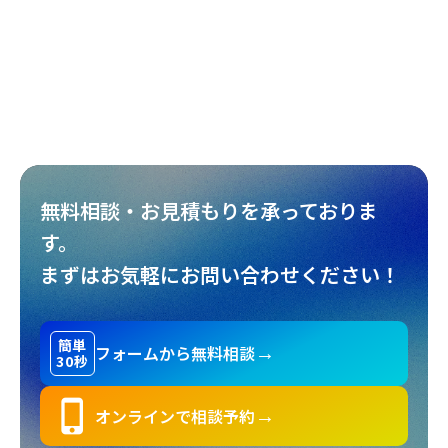
めんたいぴりり～パンジーの花〜上映事
務局
様
#
イベントサイト
#
映画
#
ランディングページ
無料相談・お見積もりを承っておりま
す。
まずはお気軽にお問い合わせください！
簡単
フォームから無料相談
→
30秒
phone_iphone
オンラインで相談予約
→