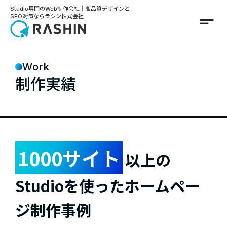
Studio専門のWeb制作会社｜高品質デザインと
short_text
SEO対策ならラシン株式会社
Work
制作実績
1000サイト
以上の
Studioを使ったホームペー
ジ制作事例