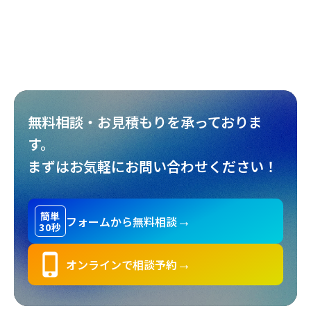
真庭あぐりガーデン
様
#
BtoCサイト
#
サービスサイト
#
複合施設
無料相談・お見積もりを承っておりま
す。
まずはお気軽にお問い合わせください！
簡単
フォームから無料相談
→
30秒
phone_iphone
オンラインで相談予約
→