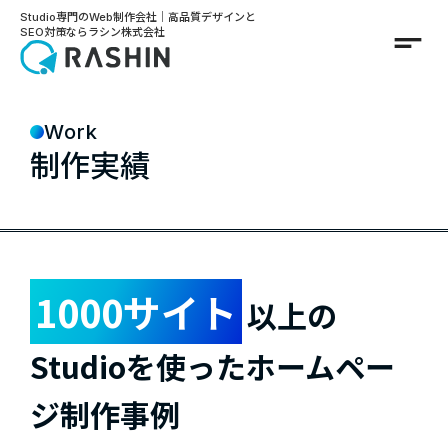
Studio専門のWeb制作会社｜高品質デザインと
short_text
SEO対策ならラシン株式会社
Work
制作実績
1000サイト
以上の
Studioを使ったホームペー
ジ制作事例