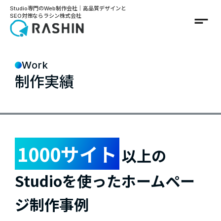
Studio専門のWeb制作会社｜高品質デザインと
short_text
SEO対策ならラシン株式会社
Work
制作実績
1000サイト
以上の
Studioを使ったホームペー
ジ制作事例