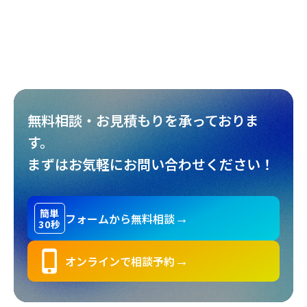
株式会社みいの寿
様
#
ブランドサイト
#
日本酒造
#
BtoCサイト
無料相談・お見積もりを承っておりま
す。
まずはお気軽にお問い合わせください！
簡単
フォームから無料相談
→
30秒
phone_iphone
オンラインで相談予約
→