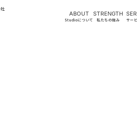
会社
SER
ABOUT
STRENGTH
サー
Studioについて
私たちの強み
コーポレー
採用サイト
LP制作
BtoBサイト