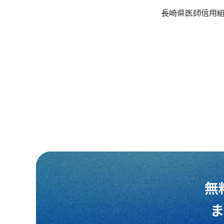
長崎県医師信用
無
ま