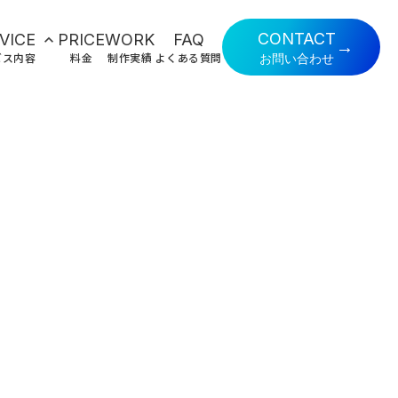
CONTACT
VICE
PRICE
WORK
FAQ
keyboard_arrow_up
→
ビス内容
料金
制作実績
よくある質問
お問い合わせ
トサイト制作
chevron_right
制作
chevron_right
chevron_right
制作
chevron_right