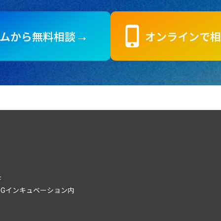
phone_iphone
ムから無料相談
オンラインで相
→
F
FSGインキュベーション内