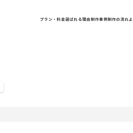
プラン・料金
選ばれる理由
制作事例
制作の流れ