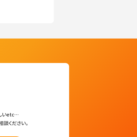
いetc…
相談ください。