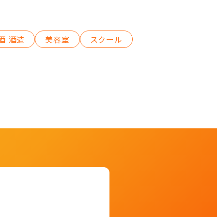
酒 酒造
美容室
スクール