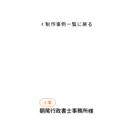
制作事例一覧に戻る
keyboard_arrow_left
士業
朝尾行政書士事務所
様