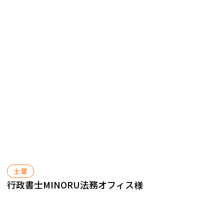
士業
行政書士MINORU法務オフィス
様