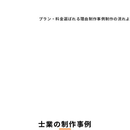
プラン・料金
選ばれる理由
制作事例
制作の流れ
士業
の制作事例