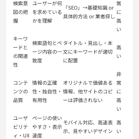
検索意
ユーザーが何
常
「SEO」→基礎知識 or
図の把
を求めている
に
具体的方法 or 業者探し
握
かを理解
高
い
キーワ
検索語句とペ
タイトル・見出し・本
ードと
高
ージ内容の一
文にキーワードが適切
の関連
い
致度
に配置
性
非
コンテ
情報の正確
オリジナルで価値ある
常
ンツの
性・独自性・
情報、他サイトのコピ
に
品質
有用性
ーは評価されない
高
い
ユーザ
ページの使い
モバイル対応、高速表
高
ビリテ
やすさ・表示
示、見やすいデザイン
い
ィ・UX
速度