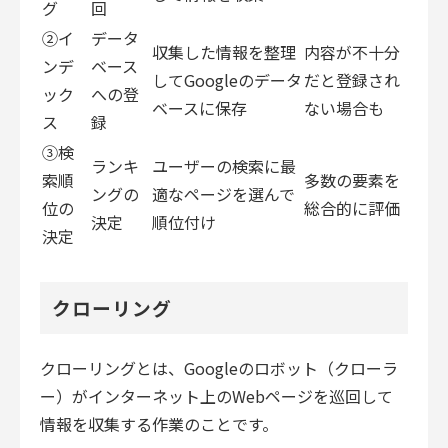
グ
回
②イ
データ
収集した情報を整理
内容が不十分
ンデ
ベース
してGoogleのデータ
だと登録され
ック
への登
ベースに保存
ない場合も
ス
録
③検
ランキ
ユーザーの検索に最
索順
多数の要素を
ングの
適なページを選んで
位の
総合的に評価
決定
順位付け
決定
クローリング
クローリングとは、Googleのロボット（クローラ
ー）がインターネット上のWebページを巡回して
情報を収集する作業のことです。