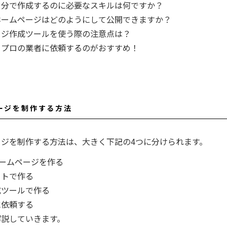
自分で作成するのに必要なスキルは何ですか？
ホームページはどのようにして公開できますか？
ージ作成ツールを使う際の注意点は？
らプロの業者に依頼するのがおすすめ！
ージを制作する方法
ジを制作する方法は、大きく下記の4つに分けられます。
ホームページを作る
フトで作る
成ツールで作る
に依頼する
解説していきます。