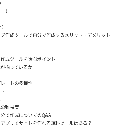
）
ゥー）
オ）
ージ作成ツールで自分で作成するメリット・デメリット
ジ作成ツールを選ぶポイント
能が揃っているか
プレートの多様性
ート
認
成の難易度
分で作成についてのQ&A
たアプリでサイトを作れる無料ツールはある？