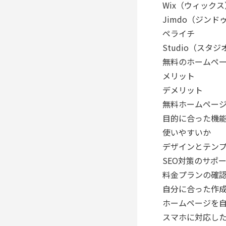
Wix（ウィックス
Jimdo（ジンド
ペライチ
Studio（スタジ
無料のホームペ
メリット
デメリット
無料ホームペー
目的に合った機
使いやすいか
デザインとテン
SEO対策のサポ
料金プランの確
自分に合った作
ホームページを自
スマホに対応し