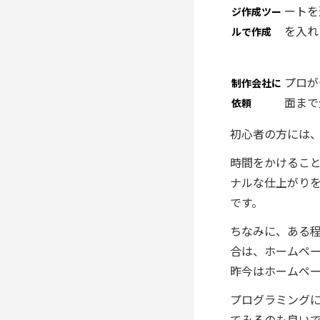
ートを
ジ作成ツー
を入れ
ルで作成
プロが
制作会社に
面まで
依頼
初心者の方には
時間をかけるこ
ナルな仕上がり
です。
ちなみに、ある
合は、ホームペ
昨今はホームペ
プログラミングに
てみるのも良い