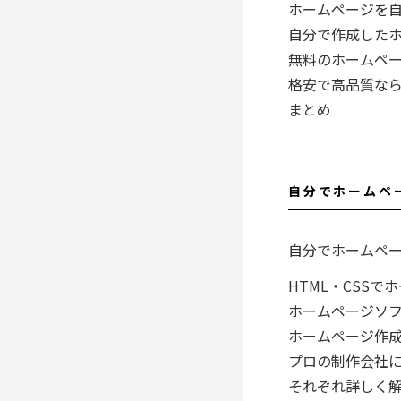
ホームページを
自分で作成した
無料のホームペ
格安で高品質な
まとめ
自分でホームペ
自分でホームペー
HTML・CSSで
ホームページソ
ホームページ作
プロの制作会社
それぞれ詳しく