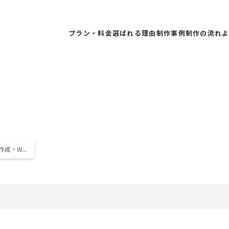
プラン・料金
選ばれる理由
制作事例
制作の流れ
・W...