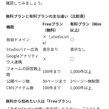
確認してみましょう。
無料プランと有料プランの主な違い（比較表）
Freeプラン
有料プラン（Mini
機能
（無料）
以上）
×（.studio.sit
独自ドメイン
○
e）
Studioバナー広告
表示あり
表示なし
Googleアナリティ
×
○
クス連携
フォームの回答数上
100件まで
1,000件以上
限
公開ページ数
50ページまで
2ページ〜無制限
CMSアイテム数
100件まで
1,000件以上
無料から始めたい人は「Freeプラン」
「まずはStudioの使い方を試してみたい」「コストを